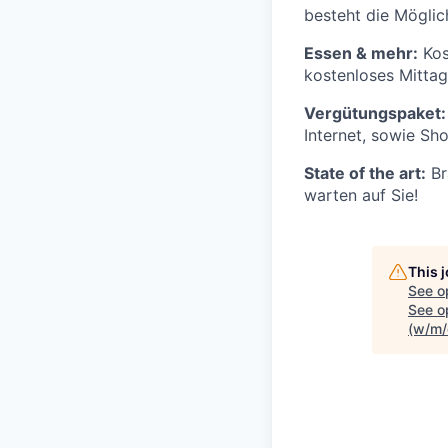
besteht die Möglic
Essen & mehr:
Kos
kostenloses Mitta
Vergütungspaket:
Internet, sowie Sh
State of the art:
Br
warten auf Sie!
This 
See o
See op
(w/m/