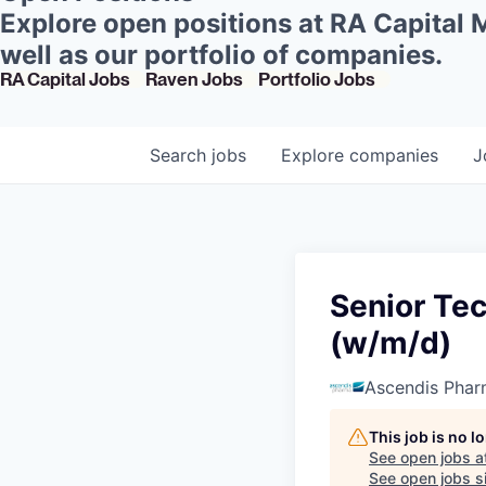
Explore open positions at RA Capital
well as our portfolio of companies.
RA Capital Jobs
Raven Jobs
Portfolio Jobs
Search
jobs
Explore
companies
J
Senior Tec
(w/m/d)
Ascendis Pha
This job is no 
See open jobs a
See open jobs si