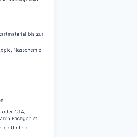
rtmaterial bis zur
kopie, Nasschemie
en
n oder CTA,
baren Fachgebiet
ellen Umfeld