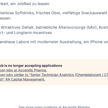
hkeit, ein JobRad zu leasen
tenlose Softdrinks, frisches Obst, vielfältige Snackauswahl
gessen
Attraktives Gehalt, betriebliche Altersvorsorge (bAV), Kos
ort- und Longterm-Incentives
andneue Labore mit modernster Ausstattung, ein iPhone un
job is no longer accepting applications
pen jobs at
Ascendis Pharma
.
en jobs similar to "
Senior Technician Analytics (Chemielaborant / C
d)
"
RA Capital Management
.
See more open positions at
Ascendis Pharma