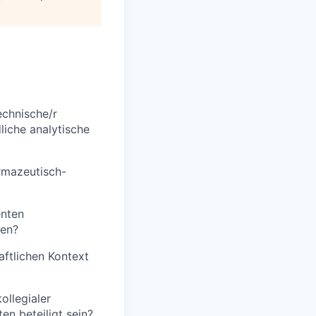
echnische/r
liche analytische
rmazeutisch-
enten
ren?
ftlichen Kontext
ollegialer
n beteiligt sein?