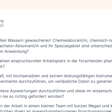
ny
026
 allen Wassern gewaschene/r Chemielaborant/in, chemisch-t
achelor-Absolvent/in und Ihr Spezialgebiet sind unterschied
en Anwendung?
einen anspruchsvollen Arbeitsplatz in der forschenden pha
ik?
ß, mit hochsensiblen und extrem leistungsfähigen Instrum
erimente durchzuführen, um verlässliche Daten zu generie
plexe Auswertungen durchzuführen und diese im wissenscha
h nie so richtig gefordert worden?
n der Arbeit in einem kleinen Team mit kurzen Wegen und k
chten direkt an anwendungsbezogenen Forschungsprojekte