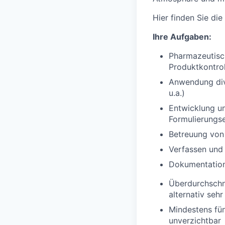
Hier finden Sie di
Ihre Aufgaben:
Pharmazeutisch
Produktkontrol
Anwendung div
u.a.)
Entwicklung u
Formulierungs
Betreuung von
Verfassen und
Dokumentation 
Überdurchschn
alternativ seh
Mindestens fün
unverzichtbar