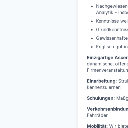
Nachgewiesene
Analytik - in
Kenntnisse wei
Grundkenntnis
Gewissenhafte 
Englisch gut i
Einzigartige Asce
dynamische, offene
Firmenveranstaltu
Einarbeitung:
Stru
kennenzulernen
Schulungen:
Maßge
Verkehrsanbindun
Fahrräder
Mobilität:
Wir biete