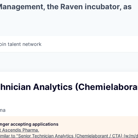
 Management, the Raven incubator, as
oin talent network
hnician Analytics (Chemielabora
rma
longer accepting applications
t
Ascendis Pharma
.
milar to "
Senior Technician Analytics (Chemielaborant / CTA) (w/m/d