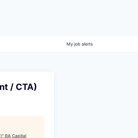
My
job
alerts
nt / CTA)
)
"
RA Capital