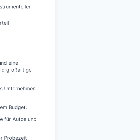
strumenteller
teil
und eine
nd großartige
das Unternehmen
dem Budget.
e für Autos und
r Probezeit