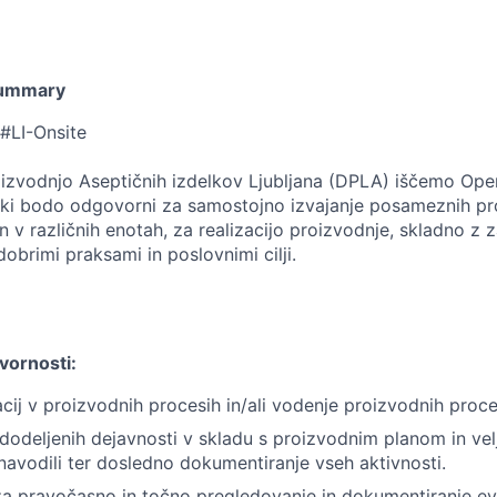
Summary
 #LI-Onsite
oizvodnjo Aseptičnih izdelkov Ljubljana (DPLA) iščemo Oper
 ki bodo odgovorni za samostojno izvajanje posameznih pr
h in v različnih enotah, za realizacijo proizvodnje, skladno z
 dobrimi praksami in poslovnimi cilji.
vornosti:
acij v proizvodnih procesih in/ali vodenje proizvodnih proc
 dodeljenih dejavnosti v skladu s proizvodnim planom in ve
navodili ter dosledno dokumentiranje vseh aktivnosti.
 pravočasno in točno pregledovanje in dokumentiranje evi