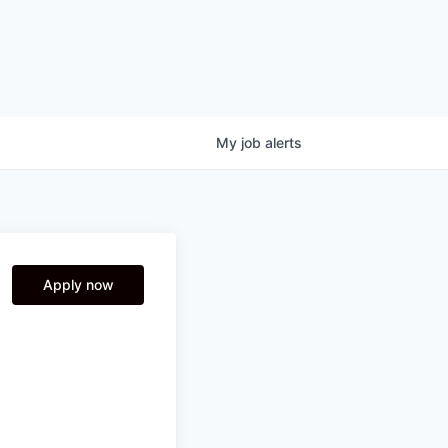
My
job
alerts
Apply now