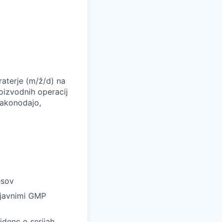
aterje (m/ž/d) na
oizvodnih operacij
 zakonodajo,
esov
ljavnimi GMP
denc o serijah.