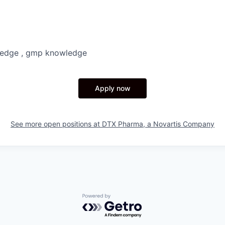
ledge , gmp knowledge
Apply now
See more open positions at
DTX Pharma, a Novartis Company
Powered by Getro.com