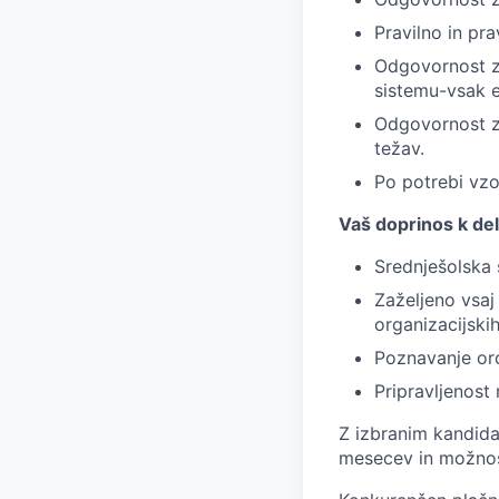
Pravilno in pra
Odgovornost za
sistemu-vsak 
Odgovornost za 
težav.
Po potrebi vzor
Vaš doprinos k d
Srednješolska 
Zaželjeno vsaj
organizacijskih
Poznavanje oro
Pripravljenost
Z izbranim kandida
mesecev in možnos