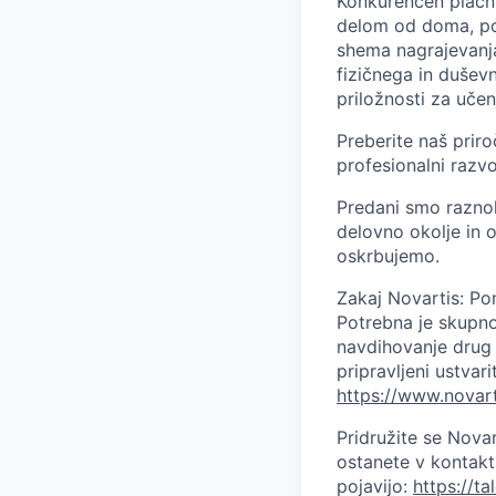
Konkurenčen plačni 
delom od doma, po
shema nagrajevanja
fizičnega in duševn
priložnosti za učen
Preberite naš prir
profesionalni razvo
Predani smo raznoli
delovno okolje in o
oskrbujemo.
Zakaj Novartis: Po
Potrebna je skupno
navdihovanje drug d
pripravljeni ustvar
https://www.novar
Pridružite se Nova
ostanete v kontaktu
pojavijo:
https://t