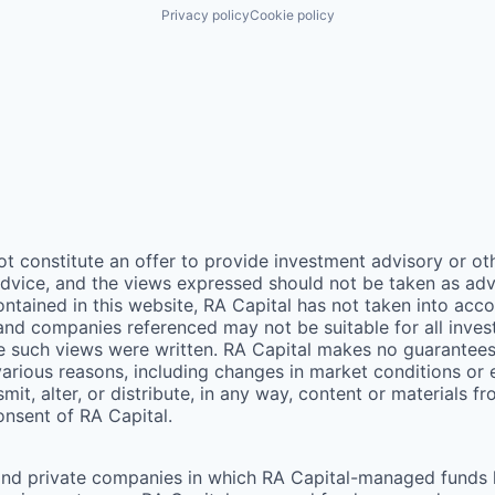
Privacy policy
Cookie policy
ot constitute an offer to provide investment advisory or o
vice, and the views expressed should not be taken as advic
ontained in this website,
RA
Capital has not taken into acco
 and companies referenced may not be suitable for all inv
me such views were written.
RA
Capital makes no guarantees a
arious reasons, including changes in market conditions or
mit, alter, or distribute, in any way, content or materials f
consent of
RA
Capital.
and private companies in which RA Capital-managed funds he