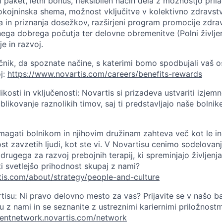
paket, letni bonus, fleksibilen način dela z možnostjo prila
kojninska shema, možnost vključitve v kolektivno zdravst
 in priznanja dosežkov, razširjeni program promocije zdra
ega dobrega počutja ter delovne obremenitve (Polni življenj
je in razvoj.
očnik, da spoznate načine, s katerimi bomo spodbujali vaš o
j:
https://www.novartis.com/careers/benefits-rewards
kosti in vključenosti: Novartis si prizadeva ustvariti izjemn
blikovanje raznolikih timov, saj ti predstavljajo naše bolnike 
magati bolnikom in njihovim družinam zahteva več kot le i
st zavzetih ljudi, kot ste vi. V Novartisu cenimo sodelovan
rugega za razvoj prebojnih terapij, ki spreminjajo življenj
iti svetlejšo prihodnost skupaj z nami?
tis.com/about/strategy/people-and-culture
rtisu: Ni pravo delovno mesto za vas? Prijavite se v našo b
 z nami in se seznanite z ustreznimi kariernimi priložnostm
alentnetwork.novartis.com/network