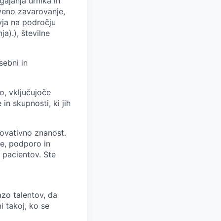
gajanja urnika in
veno zavarovanje,
vja na področju
a).), številne
sebni in
o, vključujoče
in skupnosti, ki jih
novativno znanost.
je, podporo in
a pacientov. Ste
azo talentov, da
i takoj, ko se