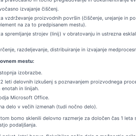
vočasno izvajanje čiščenj.
 vzdrževanje proizvodnih površin (čiščenje, urejanje in po
element na za to predpisanem mestu).
spremljanje strojev (linij) v obratovanju in ustrezna esklal
čenje, razdeljevanje, distribuiranje in izvajanje medprocesn
elovnem mestu:
stopnja izobrazbe.
 2 leti delovnih izkušenj s poznavanjem proizvodnega proce
 enotah in linijah.
dja Microsoft Office.
 na delo v večih izmenah (tudi nočno delo).
tom bomo sklenili delovno razmerje za določen čas 1 leta
tjo podaljšanja.