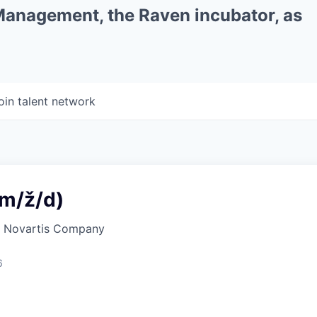
 Management, the Raven incubator, as
oin talent network
(m/ž/d)
a Novartis Company
6