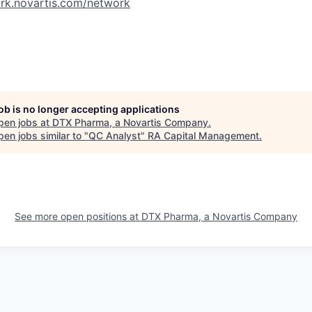
ork.novartis.com/network
job is no longer accepting applications
pen jobs at
DTX Pharma, a Novartis Company
.
en jobs similar to "
QC Analyst
"
RA Capital Management
.
See more open positions at
DTX Pharma, a Novartis Company