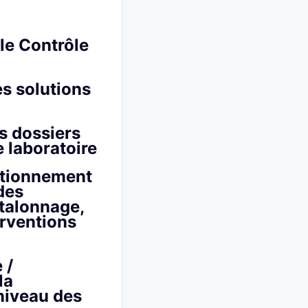
 le Contrôle
es solutions
es dossiers
 laboratoire
nctionnement
des
étalonnage,
erventions
 /
la
 niveau des