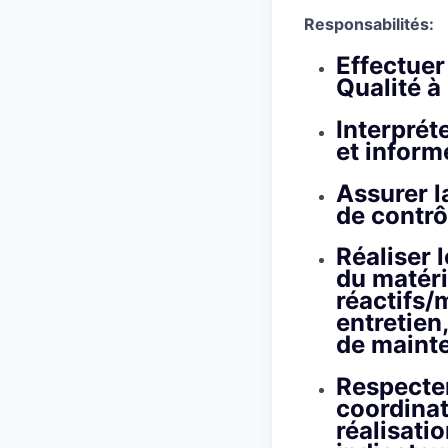
Responsabilités:
Effectuer
Qualité à
Interprét
et inform
Assurer l
de contrô
Réaliser 
du matéri
réactifs/
entretien
de maint
Respecter
coordinat
réalisati