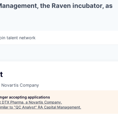
 Management, the Raven incubator, as
oin talent network
t
a Novartis Company
longer accepting applications
t
DTX Pharma, a Novartis Company
.
milar to "
QC Analyst
"
RA Capital Management
.