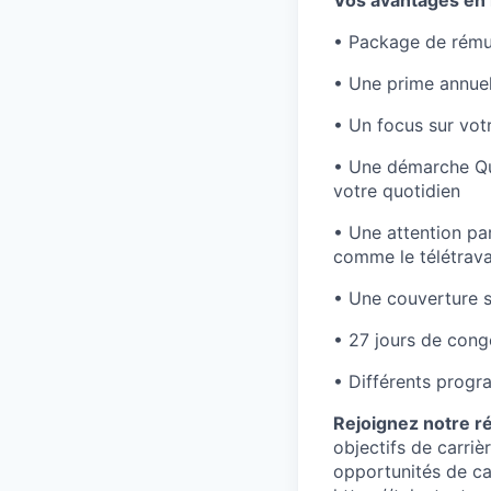
Vos avantages en 
• Package de rémun
• Une prime annuel
• Un focus sur vot
• Une démarche Qua
votre quotidien
• Une attention par
comme le télétravai
• Une couverture 
• 27 jours de cong
• Différents prog
Rejoignez notre r
objectifs de carri
opportunités de car