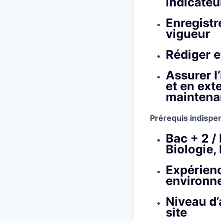
indicateur
Enregistr
vigueur
Rédiger e
Assurer l
et en ext
maintena
Prérequis indispe
Bac + 2 /
Biologie,
Expérienc
environn
Niveau d’
site