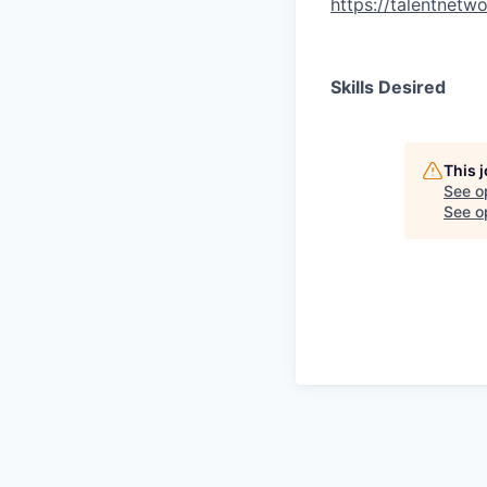
https://talentnetw
Skills Desired
This 
See o
See op