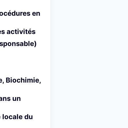
rocédures en
s activités
responsable)
e, Biochimie,
ans un
 locale du