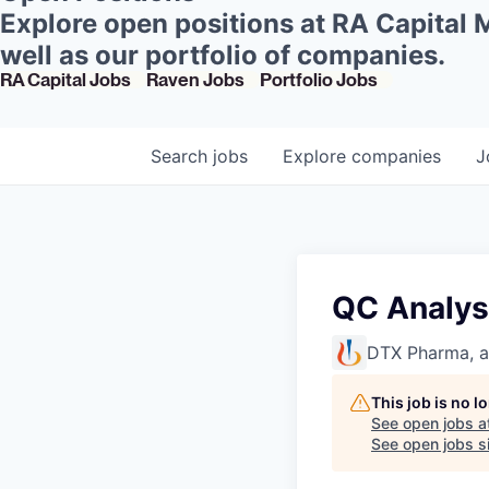
Explore open positions at RA Capital
well as our portfolio of companies.
RA Capital Jobs
Raven Jobs
Portfolio Jobs
Search
jobs
Explore
companies
J
QC Analys
DTX Pharma, 
This job is no 
See open jobs a
See open jobs si