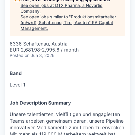
See open jobs at
DTX Pharma, a Novartis
Company
.
See open jobs similar to "
Produktionsmitarbeiter
(m/w/d), Schaftenau, Tirol, Austria
"
RA Capital
Management
.
6336 Schaftenau, Austria
EUR 2,681.98-2,995.6 / month
Posted
on Jun 3, 2026
Band
Level 1
Job Description Summary
Unsere talentierten, vielfältigen und engagierten
Teams arbeiten gemeinsam daran, unsere Pipeline
innovativer Medikamente zum Leben zu erwecken.
Mit mehr als 119.000 Mitarbeitern weltweit hat