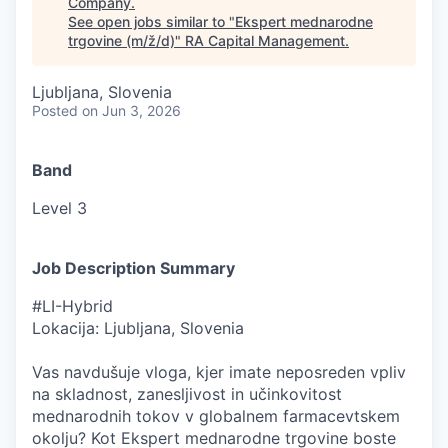
Company
.
See open jobs similar to "
Ekspert mednarodne
trgovine (m/ž/d)
"
RA Capital Management
.
Ljubljana, Slovenia
Posted
on Jun 3, 2026
Band
Level 3
Job Description Summary
#LI-Hybrid
Lokacija: Ljubljana, Slovenia
Vas navdušuje vloga, kjer imate neposreden vpliv
na skladnost, zanesljivost in učinkovitost
mednarodnih tokov v globalnem farmacevtskem
okolju? Kot Ekspert mednarodne trgovine boste