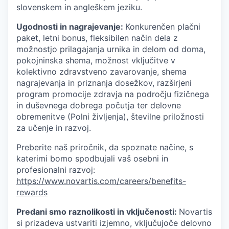
slovenskem in angleškem jeziku.
Ugodnosti in nagrajevanje:
Konkurenčen plačni
paket, letni bonus, fleksibilen način dela z
možnostjo prilagajanja urnika in delom od doma,
pokojninska shema, možnost vključitve v
kolektivno zdravstveno zavarovanje, shema
nagrajevanja in priznanja dosežkov, razširjeni
program promocije zdravja na področju fizičnega
in duševnega dobrega počutja ter delovne
obremenitve (Polni življenja), številne priložnosti
za učenje in razvoj.
Preberite naš priročnik, da spoznate načine, s
katerimi bomo spodbujali vaš osebni in
profesionalni razvoj:
https://www.novartis.com/careers/benefits-
rewards
Predani smo raznolikosti in vključenosti:
Novartis
si prizadeva ustvariti izjemno, vključujoče delovno