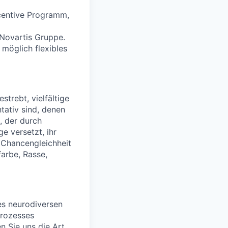
centive Programm,
Novartis Gruppe.
 möglich flexibles
strebt, vielfältige
tativ sind, denen
, der durch
e versetzt, ihr
f Chancengleichheit
farbe, Rasse,
es neurodiversen
prozesses
n Sie uns die Art