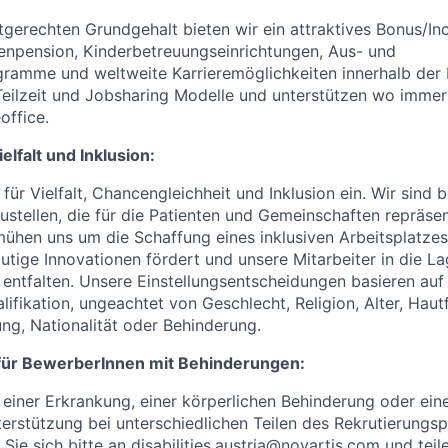
erechten Grundgehalt bieten wir ein attraktives Bonus/In
enpension, Kinderbetreuungseinrichtungen, Aus- und
ramme und weltweite Karrieremöglichkeiten innerhalb der 
 Teilzeit und Jobsharing Modelle und unterstützen wo immer
office.
lfalt und Inklusion:
 für Vielfalt, Chancengleichheit und Inklusion ein. Wir sind be
ellen, die für die Patienten und Gemeinschaften repräsen
mühen uns um die Schaffung eines inklusiven Arbeitsplatzes
ige Innovationen fördert und unsere Mitarbeiter in die Lag
u entfalten. Unsere Einstellungsentscheidungen basieren au
ifikation, ungeachtet von Geschlecht, Religion, Alter, Haut
ung, Nationalität oder Behinderung.
für BewerberInnen mit Behinderungen:
einer Erkrankung, einer körperlichen Behinderung oder ein
erstützung bei unterschiedlichen Teilen des Rekrutierungs
Sie sich bitte an
disabilities.austria@novartis.com
und teile