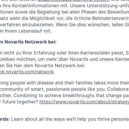
e Ihre Kontaktinformationen mit. Unsere Unterstützung umf
tionen sowie die Begleitung bei allen Phasen des Bewerbu
setz sieht die Möglichkeit vor, die örtliche Behindertenver
erfahren einzubeziehen. Wenn Sie dies wünschen, teilen Sie
in Ihrem Lebenslauf mit.
m Novartis Netzwerk bei:
n nicht zu Ihrer Erfahrung oder Ihren Karrierezielen passt, 
 bleiben möchten, um mehr über Novartis und unsere Karrie
ten Sie hier dem Novartis Netzwerk bei:
ork.novartis.com/network
ing people with disease and their families takes more than
a community of smart, passionate people like you. Collabora
 other. Combining to achieve breakthroughs that change pat
er future together?
https://www.novartis.com/about/strateg
ards:
Learn about all the ways we’ll help you thrive persona