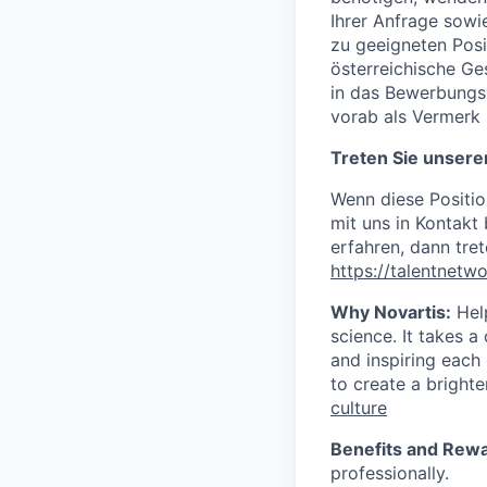
Ihrer Anfrage sowi
zu geeigneten Posi
österreichische Ge
in das Bewerbungsv
vorab als Vermerk 
Treten Sie unsere
Wenn diese Positio
mit uns in Kontakt
erfahren, dann tre
https://talentnetw
Why Novartis:
Help
science. It takes 
and inspiring each
to create a bright
culture
Benefits and Rew
professionally.