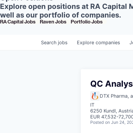
Explore open positions at RA Capital
well as our portfolio of companies.
RA Capital Jobs
Raven Jobs
Portfolio Jobs
Search
jobs
Explore
companies
J
QC Analys
DTX Pharma, 
IT
6250 Kundl, Austri
EUR 47,532-72,700
Posted
on Jun 24, 20