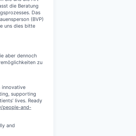
asst die Beratung
ngsprozesses. Das
trauensperson (BVP)
 uns dies bitte
Sie aber dennoch
remöglichkeiten zu
 innovative
ting, supporting
ients’ lives. Ready
y/people-and-
lly and