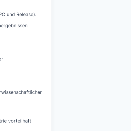
PC und Release).
nergebnissen
or
wissenschaftlicher
ie vorteilhaft