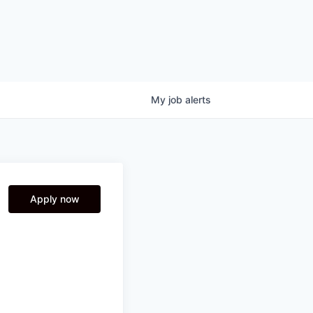
My
job
alerts
Apply now