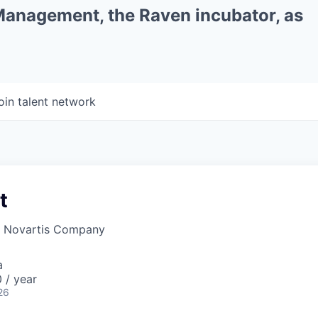
 Management, the Raven incubator, as
oin talent network
t
a Novartis Company
a
 / year
26