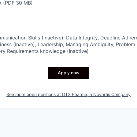
k (PDF 30 MB)
munication Skills (Inactive), Data Integrity, Deadline Adher
viness (Inactive), Leadership, Managing Ambiguity, Problem 
tory Requirements knowledge (Inactive)
Apply now
See more open positions at
DTX Pharma, a Novartis Company